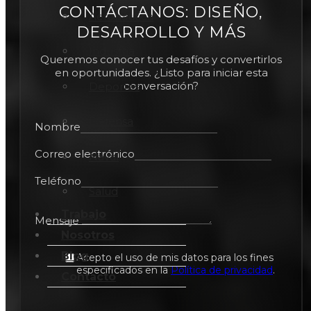
CONTÁCTANOS: DISEÑO,
Aeronáutica
DESARROLLO Y MÁS
Industria
Queremos conocer tus desafíos y convertirlos
en oportunidades. ¿Listo para iniciar esta
conversación?
Deportes
Defensa
Nombre
Correo electrónico
Naval
Teléfono
Salud
Trabajo
Mensaje
Nosotros
Blog
Acepto el uso de mis datos para los fines
especificados en la
Política de privacidad
.
Contacto