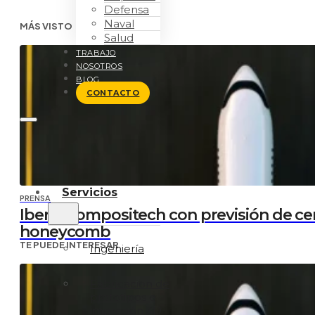
Defensa
Naval
MÁS VISTO
Salud
TRABAJO
NOSOTROS
BLOG
CONTACTO
Servicios
PRENSA
Iberia Compositech con previsión de ce
honeycomb
TE PUEDE INTERESAR
Ingeniería
Fabricacion de
prototipos e
impresión 3D