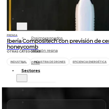
Fabricación
Tecnologías
PRENSA
Preimpregnados
Iberia Compositech con previsión de ce
honeycomb
Infusión resina
OTRAS CATEGORÍAS
INDUSTRIAL
INDUSTRIA DE DRONES
EFICIENCIA ENERGÉTICA
RTM
Sectores
Motorsport
Automoción