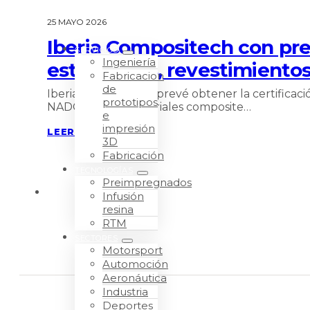
25 MAYO 2026
Iberia Compositech con pre
SERVICIOS
Ingeniería
estructuras, revestimient
Fabricacion
de
Iberia Compositech prevé obtener la certificac
prototipos
NADCAP para materiales composite…
e
impresión
LEER MÁS
3D
Fabricación
TECNOLOGÍAS
Preimpregnados
Infusión
resina
RTM
SECTORES
Motorsport
Automoción
Aeronáutica
Industria
Deportes