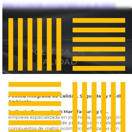
Saltar al contenido principal
Saltar al pie de página
POLÍTICA DE
CALIDAD
Política Integrada de Calidad, Seguridad y Medio
Ambiente
En
Iberia Compositech Manufacturing S.L.
,
empresa especializada en ingeniería, investigación,
desarrollo y fabricación de productos en materiales
compuestos de matriz polimérica reforzados con