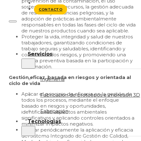
prevención de la contaminación, el uso
BLOG
sostenible de los recursos, la gestión adecuada
CONTACTO
de residuos y sustancias peligrosas, y la
adopción de prácticas ambientalmente
responsables en todas las fases del ciclo de vida
de nuestros productos cuando sea aplicable.
Proteger la vida, integridad y salud de nuestros
trabajadores, garantizando condiciones de
trabajo seguras y saludables, identificando y
Servicios
controlando los riesgos, y promoviendo una
cultura preventiva basada en la participación y
la formación.
Gestión eficaz, basada en riesgos y orientada al
Ingeniería
ciclo de vida
Aplicar el principio de eficacia en la gestión de
Fabricacion de prototipos e impresión 3D
todos los procesos, mediante el enfoque
basado en riesgos y oportunidades,
Fabricación
identificando aspectos ambientales
significativos y aplicando controles orientados a
Tecnologías
minimizar impactos negativos.
Evaluar periódicamente la aplicación y eficacia
del Sistema Integrado de Gestión de Calidad,