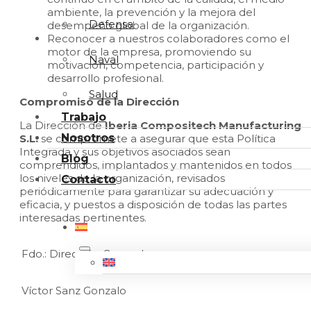
ambiente, la prevención y la mejora del
Defensa
desempeño global de la organización.
Reconocer a nuestros colaboradores como el
motor de la empresa, promoviendo su
Naval
motivación, competencia, participación y
desarrollo profesional.
Salud
Compromiso de la Dirección
Trabajo
La Dirección de
Iberia Compositech Manufacturing
Nosotros
S.L.
se compromete a asegurar que esta Política
Integrada y sus objetivos asociados sean
Blog
comprendidos, implantados y mantenidos en todos
los niveles de la organización, revisados
Contacto
periódicamente para garantizar su adecuación y
eficacia, y puestos a disposición de todas las partes
interesadas pertinentes.
Fdo.: Dirección General
Víctor Sanz Gonzalo