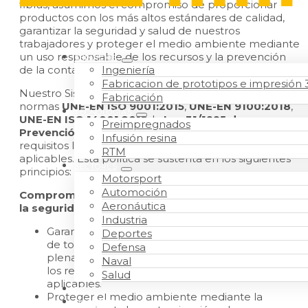
fibras, asumimos el compromiso de proporcionar
productos con los más altos estándares de calidad,
garantizar la seguridad y salud de nuestros
trabajadores y proteger el medio ambiente mediante
un uso responsable de los recursos y la prevención
SERVICIOS
Ingeniería
de la contaminación.
Fabricacion de prototipos e impresión
Nuestro Sistema Integrado de Gestión se basa en las
Fabricación
normas
UNE-EN ISO 9001:2015
,
UNE-EN 9100:2018
,
TECNOLOGÍAS
UNE-EN ISO 14001:2015
, la
Ley 31/1995 de
Preimpregnados
Prevención de Riesgos Laborales
y todos los
Infusión resina
requisitos legales, reglamentarios y otros requisitos
RTM
aplicables. Esta política se sustenta en los siguientes
SECTORES
principios:
Motorsport
Automoción
Compromiso con la calidad, el medio ambiente y
Aeronáutica
la seguridad
Industria
Garantizar la calidad, seguridad y conformidad
Deportes
de todos nuestros productos, satisfaciendo
Defensa
plenamente los requisitos de nuestros clientes,
Naval
los reglamentarios, legales y los ambientales
Salud
aplicables.
TRABAJO
Proteger el medio ambiente mediante la
NOSOTROS