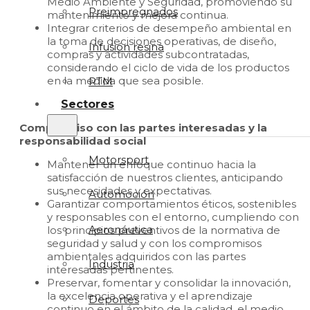
Medio Ambiente y Seguridad, promoviendo su
Preimpregnados
mantenimiento y mejora continua.
Integrar criterios de desempeño ambiental en
la toma de decisiones operativas, de diseño,
Infusión resina
compras y actividades subcontratadas,
considerando el ciclo de vida de los productos
en la medida que sea posible.
RTM
Sectores
Compromiso con las partes interesadas y la
responsabilidad social
Motorsport
Mantener un enfoque continuo hacia la
satisfacción de nuestros clientes, anticipando
sus necesidades y expectativas.
Automoción
Garantizar comportamientos éticos, sostenibles
y responsables con el entorno, cumpliendo con
Aeronáutica
los principios preventivos de la normativa de
seguridad y salud y con los compromisos
ambientales adquiridos con las partes
Industria
interesadas pertinentes.
Preservar, fomentar y consolidar la innovación,
la excelencia operativa y el aprendizaje
Deportes
continuo en el ámbito de la calidad, el medio