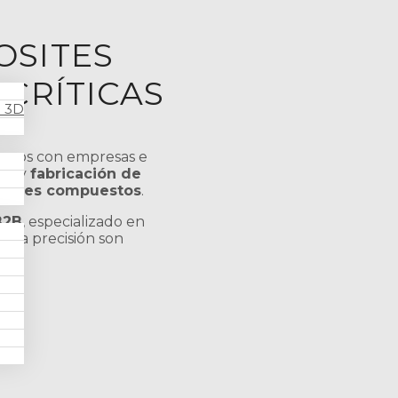
OSITES
 CRÍTICAS
n 3D
amos con empresas e
llo y
fabricación de
eriales compuestos
.
B2B
, especializado en
y la precisión son