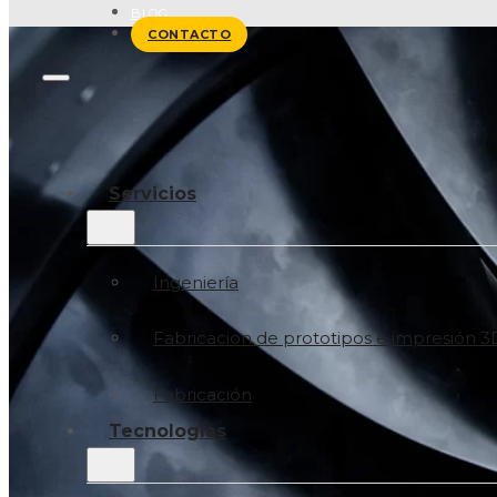
BLOG
CONTACTO
Servicios
Ingeniería
Fabricacion de prototipos e impresión 3
Fabricación
Tecnologías