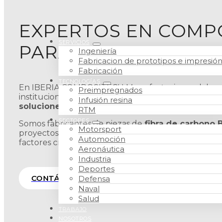
EXPERTOS EN COMP
SERVICIOS
PARA APLICACIONES
Ingeniería
Fabricacion de prototipos e impresió
Fabricación
TECNOLOGÍAS
En IBERIA COMPOSITECH Manufacturing, colabor
Preimpregnados
instituciones del
sector aeronáutico
en el desarro
Infusión resina
soluciones estructurales y funcionales en mat
RTM
SECTORES
Somos fabricantes de piezas de
fibra de carbono 
Motorsport
proyectos donde la ligereza, la resistencia mecánica 
Automoción
factores críticos.
Aeronáutica
Industria
Deportes
CONTÁCTANOS
Defensa
Naval
Salud
TRABAJO
NOSOTROS