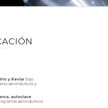
CACIÓN
drio y Kevlar
bajo
ares aeronáuticos y
lanca, autoclave
 programas aeronáuticos