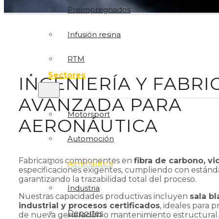
Preimpregnados
Infusión resina
RTM
Sectores
INGENIERÍA Y FABRI
AVANZADA PARA
Motorsport
AERONÁUTICA
Automoción
Fabricamos componentes en
fibra de carbono, vi
Aeronáutica
especificaciones exigentes, cumpliendo con estánd
garantizando la trazabilidad total del proceso.
Industria
Nuestras capacidades productivas incluyen
sala b
industrial y procesos certificados
, ideales para
Deportes
de nueva generación o mantenimiento estructural.