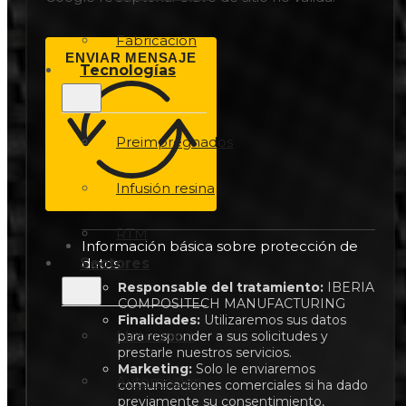
Fabricación
ENVIAR MENSAJE
Tecnologías
Preimpregnados
Infusión resina
RTM
Información básica sobre protección de
Sectores
datos
Responsable del tratamiento:
IBERIA
COMPOSITECH MANUFACTURING
Finalidades:
Utilizaremos sus datos
Motorsport
para responder a sus solicitudes y
prestarle nuestros servicios.
Marketing:
Solo le enviaremos
Automoción
comunicaciones comerciales si ha dado
previamente su consentimiento,