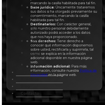
marcando la casilla habilitada para tal fin.
Aeronáutica
Base jurídica:
Únicamente trataremos
sus datos si ha otorgado previamente su
consentimiento, marcando la casilla
Industria
habilitada para tal fin.
Destinatarios:
Con carácter general,
solo nuestro personal debidamente
Deportes
autorizado podrá acceder a los datos
que nos haya proporcionado.
Defensa
Sus derechos:
Tiene derecho a
conocer qué información disponemos
sobre usted, rectificarla y suprimirla, tal
Naval
como se explica en la información
adicional disponible en nuestra página
web.
Salud
Información adicional:
Para más
información, consulte nuestra
Política de
Trabajo
Privacidad
en la página web.
Nosotros
Blog
Contacto