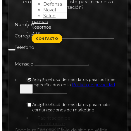
en oportunidades. ¿Listo para iniciar esta
Defensa
conversación?
Naval
Salud
TRABAJO
Nombre
NOSOTROS
BLOG
Correo electrónico
CONTACTO
Teléfono
Mensaje
Acepto el uso de mis datos para los fines
Servicios
especificados en la
Política de privacidad
.
Ingeniería
Acepto el uso de mis datos para recibir
comunicaciones de marketing.
Fabricacion de
prototipos e
impresión 3D
Google reCaptcha: Clave de sitio no válida.