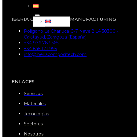
IBERIA COMPOSITECH MANUFACTURING
Poligono La Charluca G-7 Nave 2 L4 50300 -
Calatayud, Zaragoza (España)
+34 976 783 565
+34 645 171 995
info@iberiacompositech.com
ENLACES
Servicios
Materiales
Tecnologías
Sectores
Nosotros