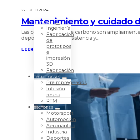
22 JULIO 2024
Mantenimiento y cuidado de
SERVICIOS
Ingeniería
Las piezas de fibra de carbono son ampliamente u
Fabricacion
deportiva. Su alta resistencia y…
de
prototipos
LEER MÁS
e
impresión
3D
Fabricación
TECNOLOGÍAS
Preimpregnados
Infusión
resina
RTM
SECTORES
Motorsport
Automoción
Aeronáutica
Industria
Deportes