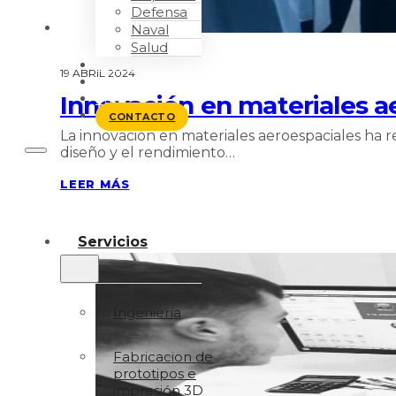
Defensa
Naval
Salud
TRABAJO
19 ABRIL 2024
NOSOTROS
Innovación en materiales a
BLOG
CONTACTO
La innovación en materiales aeroespaciales ha re
diseño y el rendimiento…
LEER MÁS
Servicios
Ingeniería
Fabricacion de
prototipos e
impresión 3D