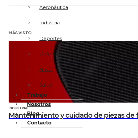
Aeronáutica
Industria
MÁS VISTO
Deportes
Defensa
Naval
Salud
Trabajo
Nosotros
INDUSTRIAL
Blog
Mantenimiento y cuidado de piezas de f
Contacto