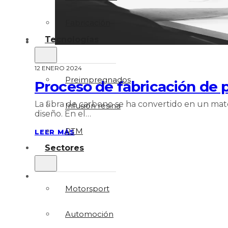
Fabricación
Tecnologías
12 ENERO 2024
Preimpregnados
Proceso de fabricación de p
La fibra de carbono se ha convertido en un materi
Infusión resina
diseño. En el…
RTM
LEER MÁS
Sectores
Motorsport
Automoción