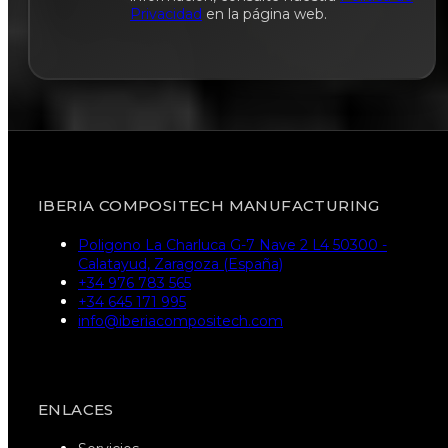
Privacidad
en la página web.
IBERIA COMPOSITECH MANUFACTURING
Poligono La Charluca G-7 Nave 2 L4 50300 -
Calatayud, Zaragoza (España)
+34 976 783 565
+34 645 171 995
info@iberiacompositech.com
ENLACES