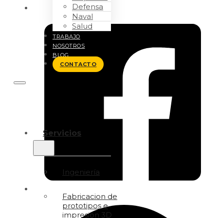
Defensa
Naval
Salud
TRABAJO
NOSOTROS
BLOG
CONTACTO
Servicios
Ingeniería
Fabricacion de
prototipos e
impresión 3D