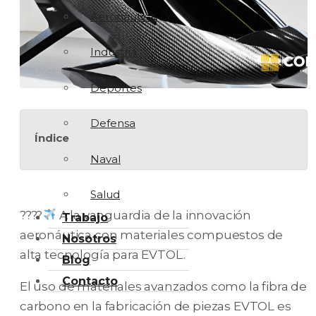
Aeronáutica
Industria
Deportes
Defensa
Índice
Naval
Salud
????
A la vanguardia de la innovación
Trabajo
aeronáutica con materiales compuestos de
Nosotros
alta tecnología para EVTOL.
Blog
Contacto
El uso de materiales avanzados como la fibra de
carbono en la fabricación de piezas EVTOL es