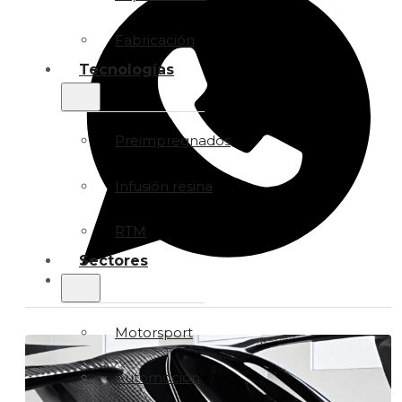
Fabricación
Tecnologías
Preimpregnados
Infusión resina
RTM
Sectores
Motorsport
Automoción