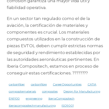
corrosión garantiza una mayor vida útil y
fiabilidad operativa.
En un sector tan regulado como el de la
aviación, la certificación de materiales y
componentes es crucial. Los materiales
compuestos utilizados en la construcción de
piezas EVTOL deben cumplir estrictas normas
de seguridad y rendimiento establecidas por
las autoridades aeronáuticas pertinentes. En
Iberia Compositech, estamos en proceso de
conseguir estas certificaciones. ????????
carbonfiber
carbonfibre
CareerOpportunities
CATIA
compositematerials
composites
Design For Manufacturing
EN9100
engineering
IberiaCompositech
iberiacompositechmanufacturing
ISO9001